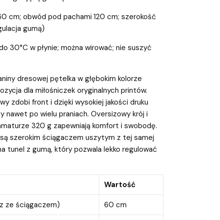
 60 cm; obwód pod pachami 120 cm; szerokość
gulacja gumą)
e do 30°C w płynie; można wirować; nie suszyć
ianiny dresowej pętelka w głębokim kolorze
zycja dla miłośniczek oryginalnych printów.
y zdobi front i dzięki wysokiej jakości druku
 nawet po wielu praniach. Oversizowy krój i
ramaturze 320 g zapewniają komfort i swobodę.
są szerokim ściągaczem uszytym z tej samej
 ma tunel z gumą, który pozwala lekko regulować
Wartość
z ze ściągaczem)
60 cm