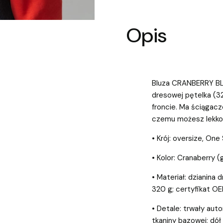
Opis
Bluza CRANBERRY BL
dresowej pętelka (3
froncie. Ma ściągacz
czemu możesz lekko 
• Krój: oversize, One
• Kolor: Cranaberry 
• Materiał: dzianina
320 g; certyfikat O
• Detale: trwały aut
tkaniny bazowej; dół