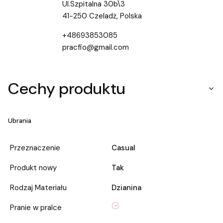
Ul.Szpitalna 30b\3
41-250 Czeladż, Polska
+48693853085
pracfio@gmail.com
Cechy produktu
Ubrania
Przeznaczenie
Casual
Produkt nowy
Tak
Rodzaj Materiału
Dzianina
tak
Pranie w pralce