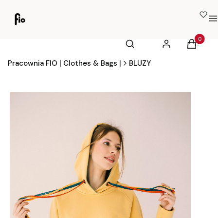
M
Otwórz wyszukiwarkę
Produkty
Szukaj
Zaloguj się
Koszyk
Pracownia FIO | Clothes & Bags |
BLUZY