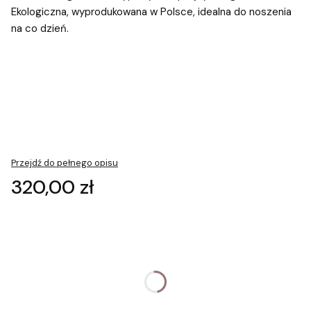
Ekologiczna, wyprodukowana w Polsce, idealna do noszenia
na co dzień.
Przejdź do pełnego opisu
Cena
320,00 zł
Wybierz wariant produktu:
Poszczególne warianty mogą różnić się ceną
*
Rozmiar