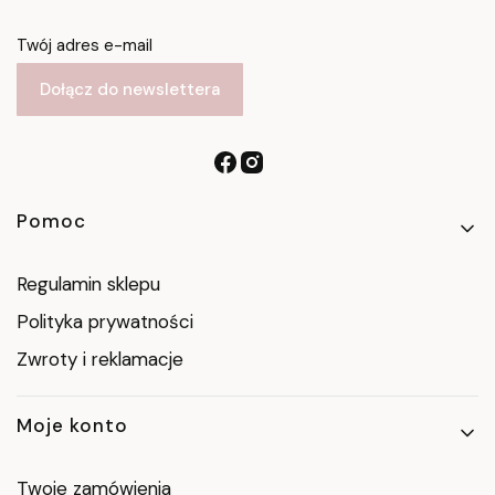
Twój adres e-mail
Dołącz do newslettera
Linki w stopce
Pomoc
Regulamin sklepu
Polityka prywatności
Zwroty i reklamacje
Moje konto
Twoje zamówienia