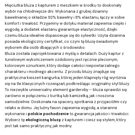
Mięciutka bluza z kapturem z meszkiem w środku to doskonały
wybór na chłodniejsze dni. Wykonana z grubej dzianiny
bawełnianej o składzie 92% bawełny i 8% elastanu, łączy w sobie
komfort i trwałość. Przyjemny w dotyku materiał zapewnia ciepło i
wygodę, a dodatek elastanu gwarantuje elastyczność, dzięki
czemu bluza idealnie dopasowuje się do sylwetki. Użyta dzianina
posiada ekologiczny certyfikat, co czyni tę bluzę świadomym
wyborem dla osób dbających o środowisko.
Bluza została zaprojektowana z myślą o detalach. Duży kaptur z
tunelowym wykończeniem ozdobiony jest ręcznie plecionym,
kolorowym sznurkiem, który dodaje całości niepowtarzalnego
charakteru i modnego akcentu. Z przodu bluzy znajduje się
praktyczna kieszeń kangurka, której jeden klapnięty róg wyróżnia
się na tle klasycznych rozwiązań, podkreślając oryginalny styl bluzy.
To niezwykle uniwersalny element garderoby – bluza sprawdzi się
zarówno w połączeniu z kurtką lub kamizelką, jak i noszona
samodzielnie. Doskonała na spacery, spotkania z przyjaciółmi czy
relaks w domu. Jej luźny fason zapewnia wygodę, a staranne
wykonanie i
polskie pochodzenie
to gwarancja jakości i trwałości.
Wybierz tę
ekologiczną bluzę
z kapturem i ciesz się stylem, który
jest tak samo praktyczny, jak modny.