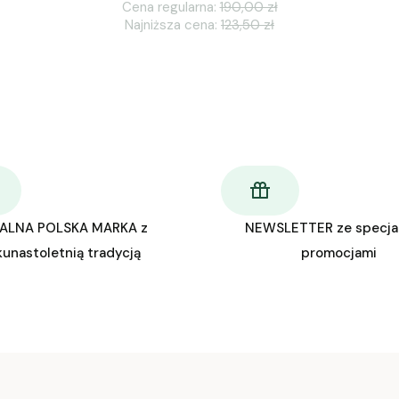
Cena regularna:
190,00 zł
Najniższa cena:
123,50 zł
ALNA POLSKA MARKA z
NEWSLETTER ze specja
kunastoletnią tradycją
promocjami