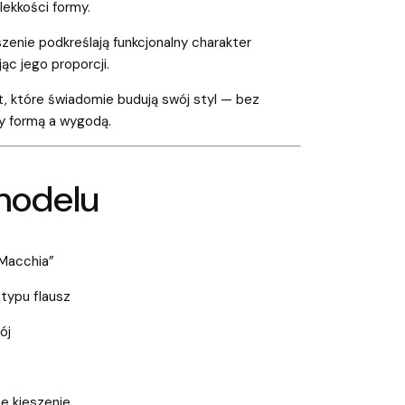
lekkości formy.
enie podkreślają funkcjonalny charakter
jąc jego proporcji.
t, które świadomie budują swój styl — bez
 formą a wygodą.
modelu
„Macchia”
 typu flausz
ój
e kieszenie