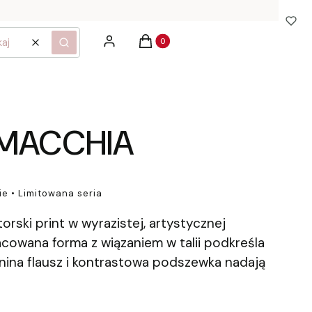
Produkty w koszyku: 0. Zobacz szcz
Zaloguj się
Koszyk
Wyczyść
Szukaj
MACCHIA
ie • Limitowana seria
rski print w wyrazistej, artystycznej
acowana forma z wiązaniem w talii podkreśla
anina flausz i kontrastowa podszewka nadają