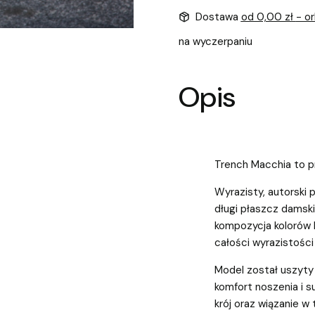
Dostawa
od 0,00 zł
- o
na wyczerpaniu
Opis
Trench Macchia to pro
Wyrazisty, autorski 
długi płaszcz damski
kompozycja kolorów 
całości wyrazistości 
Model został uszyty 
komfort noszenia i s
krój oraz wiązanie w