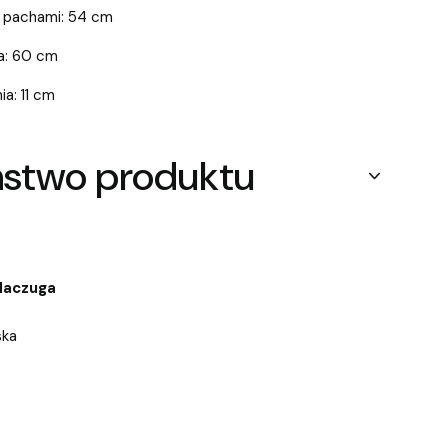
 pachami: 54 cm
a: 60 cm
a: 11 cm
ństwo produktu
Maczuga
ska