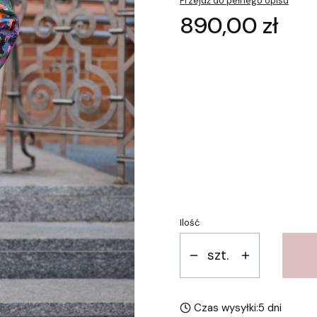
Przejdź do pełnego opisu
Cena
890,00 zł
Wybierz wariant produkt
Poszczególne warianty mogą 
*
Rozmiar
2- (M-L)
Ilość
szt.
Czas wysyłki:
5 dni