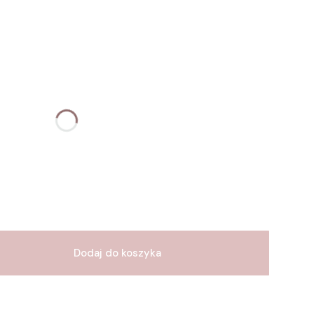
u:
różnić się ceną
Dodaj do koszyka