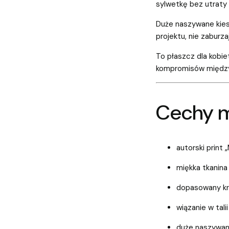
sylwetkę bez utraty 
Duże naszywane kiesz
projektu, nie zaburza
To płaszcz dla kobie
kompromisów między
Cechy 
autorski print 
miękka tkanina
dopasowany kr
wiązanie w talii
duże naszywan