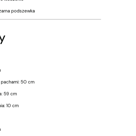
zarna podszewka
y
m
 pachami: 50 cm
a: 59 cm
ia: 10 cm
m