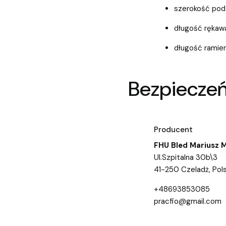
szerokość pod
długość rękaw
długość ramieni
Bezpiecze
Producent
FHU Bled Mariusz 
Ul.Szpitalna 30b\3
41-250 Czeladż, Pol
+48693853085
pracfio@gmail.com