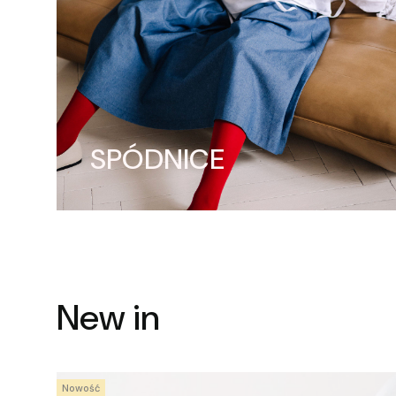
SPÓDNICE
New in
Nowość