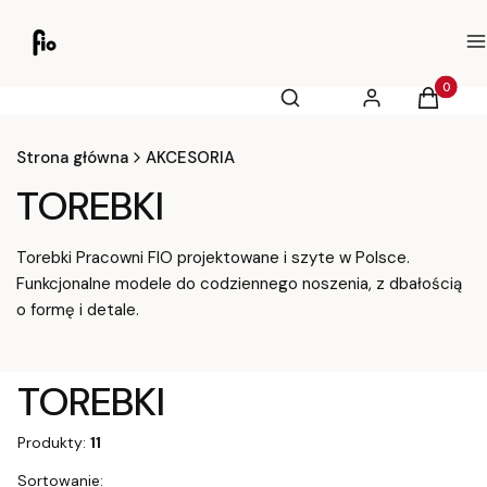
M
Otwórz wyszukiwarkę
Produkty
Szukaj
Zaloguj się
Koszyk
Strona główna
AKCESORIA
TOREBKI
Torebki Pracowni FIO projektowane i szyte w Polsce.
Funkcjonalne modele do codziennego noszenia, z dbałością
o formę i detale.
TOREBKI
Produkty:
11
Sortowanie: