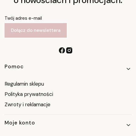
o nowościach i promocjach.
Twój adres e-mail
Dołącz do newslettera
Linki w stopce
Pomoc
Regulamin sklepu
Polityka prywatności
Zwroty i reklamacje
Moje konto