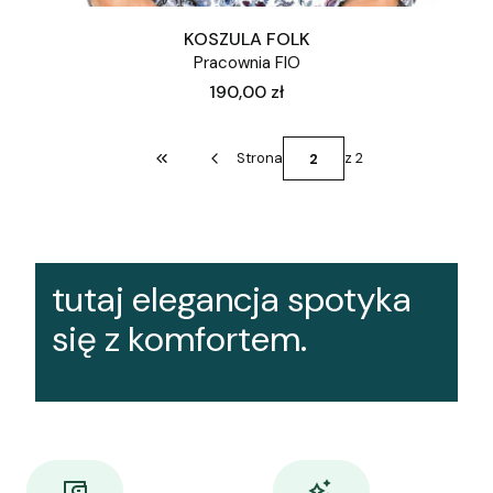
KOSZULA FOLK
Pracownia FIO
Cena
190,00 zł
Strona
z 2
Wróć do pierwszej strony z produktami
tutaj elegancja spotyka
się z komfortem.