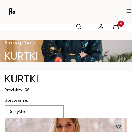
M
Otwórz wyszukiwarkę
Produkty
Szukaj
Zaloguj się
Koszyk
Strona główna
KURTKI
KURTKI
Produkty:
66
Lista produktów
Sortowanie:
Domyślne