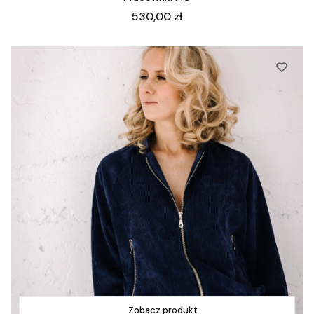
Cena
530,00 zł
Zobacz produkt