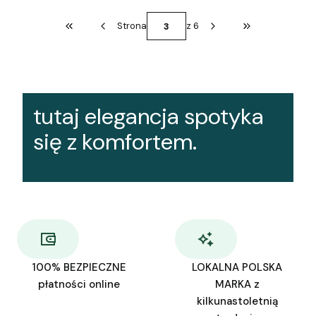
Strona
z 6
Wróć do pierwszej strony z produktami
Przejdź do ostat
tutaj elegancja spotyka
się z komfortem.
100% BEZPIECZNE
LOKALNA POLSKA
płatności online
MARKA z
kilkunastoletnią