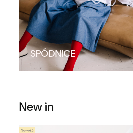
SPÓDNICE
New in
Nowość