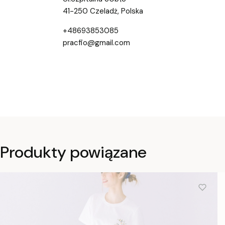
41-250 Czeladż, Polska
+48693853085
pracfio@gmail.com
Produkty powiązane