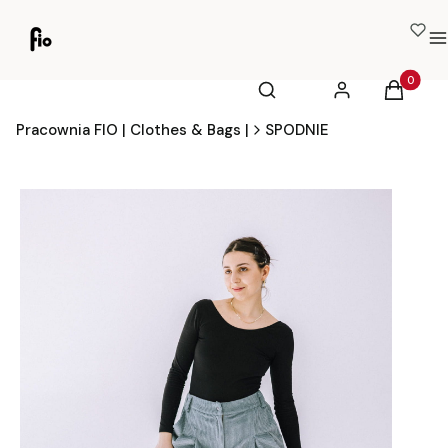
M
Otwórz wyszukiwarkę
Produkty
Szukaj
Zaloguj się
Koszyk
Pracownia FIO | Clothes & Bags |
SPODNIE