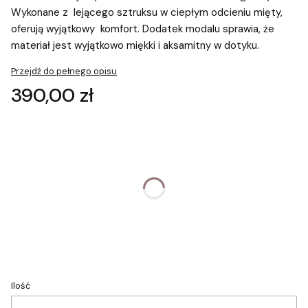
Wykonane z lejącego sztruksu w ciepłym odcieniu mięty,
oferują wyjątkowy komfort. Dodatek modalu sprawia, że
materiał jest wyjątkowo miękki i aksamitny w dotyku.
Przejdź do pełnego opisu
Cena
390,00 zł
Wybierz wariant produktu:
Poszczególne warianty mogą różnić się ceną
*
Rozmiar
1 - (S-M)
2- (M-L)
Ilość