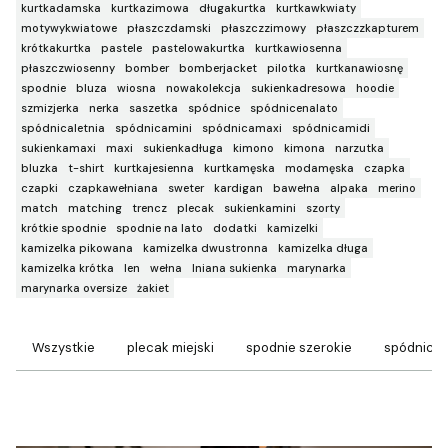
kurtkadamska
kurtkazimowa
długakurtka
kurtkawkwiaty
motywykwiatowe
płaszczdamski
płaszczzimowy
płaszczzkapturem
krótkakurtka
pastele
pastelowakurtka
kurtkawiosenna
płaszczwiosenny
bomber
bomberjacket
pilotka
kurtkanawiosnę
spodnie
bluza
wiosna
nowakolekcja
sukienkadresowa
hoodie
szmizjerka
nerka
saszetka
spódnice
spódnicenalato
spódnicaletnia
spódnicamini
spódnicamaxi
spódnicamidi
sukienkamaxi
maxi
sukienkadługa
kimono
kimona
narzutka
bluzka
t-shirt
kurtkajesienna
kurtkamęska
modamęska
czapka
czapki
czapkawełniana
sweter
kardigan
bawełna
alpaka
merino
match
matching
trencz
plecak
sukienkamini
szorty
krótkie spodnie
spodnie na lato
dodatki
kamizelki
kamizelka pikowana
kamizelka dwustronna
kamizelka długa
kamizelka krótka
len
wełna
lniana sukienka
marynarka
marynarka oversize
żakiet
Wszystkie
plecak miejski
spodnie szerokie
spódnice 