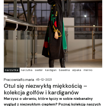
narzutka
narzutka
sweter
kardigan
bawełna
alpaka
merino
Pracowniafio.maria
15-12-2021
Otul się niezwykłą miękkością –
kolekcja golfów i kardiganów
Marzysz o ubraniu, które łączy w sobie niebanalny
wygląd z niezwykłym ciepłem? Poznaj kolekcję naszych