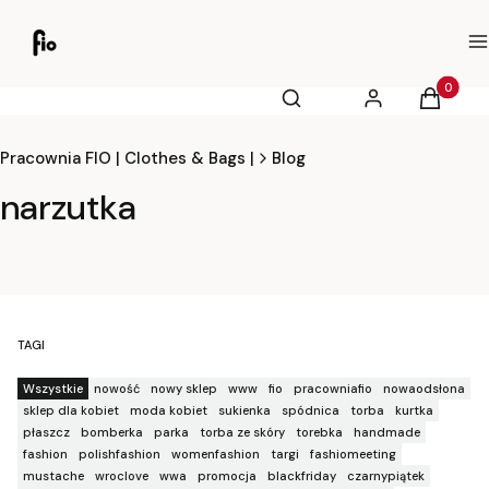
M
Otwórz wyszukiwarkę
Produkty
Szukaj
Zaloguj się
Koszyk
Pracownia FIO | Clothes & Bags |
Blog
narzutka
TAGI
Wszystkie
nowość
nowy sklep
www
fio
pracowniafio
nowaodsłona
sklep dla kobiet
moda kobiet
sukienka
spódnica
torba
kurtka
płaszcz
bomberka
parka
torba ze skóry
torebka
handmade
fashion
polishfashion
womenfashion
targi
fashiomeeting
mustache
wroclove
wwa
promocja
blackfriday
czarnypiątek