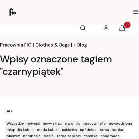
M
Otwórz wyszukiwarkę
Produkty
Szukaj
Zaloguj się
Koszyk
Pracownia FIO | Clothes & Bags |
Blog
Wpisy oznaczone tagiem
"czarnypiątek"
TAGI
Wszystkie
nowość
nowy sklep
www
fio
pracowniafio
nowaodsłona
sklep dla kobiet
moda kobiet
sukienka
spódnica
torba
kurtka
płaszcz
bomberka
parka
torba ze skóry
torebka
handmade