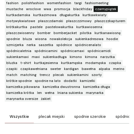
fashion
polishfashion
womenfashion
targi
fashiomeeting
mustache
wroclove
wwa
promocja
blackfriday
czarnypiątek
kurtkadamska
kurtkazimowa
długakurtka
kurtkawkwiaty
motywykwiatowe
płaszczdamski
płaszczzimowy
płaszczzkapturem
krótkakurtka
pastele
pastelowakurtka
kurtkawiosenna
płaszczwiosenny
bomber
bomberjacket
pilotka
kurtkanawiosnę
spodnie
bluza
wiosna
nowakolekcja
sukienkadresowa
hoodie
szmizjerka
nerka
saszetka
spódnice
spódnicenalato
spódnicaletnia
spódnicamini
spódnicamaxi
spódnicamidi
sukienkamaxi
maxi
sukienkadługa
kimono
kimona
narzutka
bluzka
t-shirt
kurtkajesienna
kurtkamęska
modamęska
czapka
czapki
czapkawełniana
sweter
kardigan
bawełna
alpaka
merino
match
matching
trencz
plecak
sukienkamini
szorty
krótkie spodnie
spodnie na lato
dodatki
kamizelki
kamizelka pikowana
kamizelka dwustronna
kamizelka długa
kamizelka krótka
len
wełna
lniana sukienka
marynarka
marynarka oversize
żakiet
Wszystkie
plecak miejski
spodnie szerokie
spódnice 