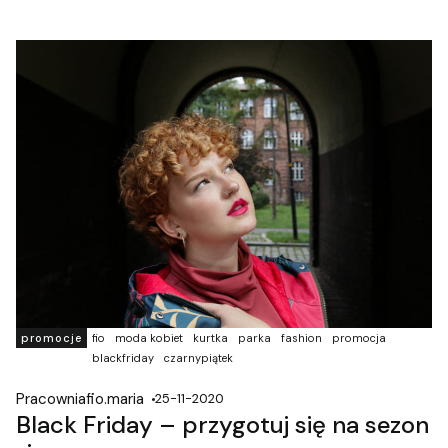
promocje
fio
moda kobiet
kurtka
parka
fashion
promocja
blackfriday
czarnypiątek
Pracowniafio.maria
25-11-2020
Black Friday – przygotuj się na sezon