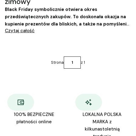
zimowy
Black Friday symbolicznie otwiera okres
przedświątecznych zakupów. To doskonała okazja na
kupienie prezentów dla bliskich, a także na pomyślenie
Czytaj całość
o sobie. Kiedy ostatnio pozwoliłaś sobie na trochę
przyjemności i samej sobie sprawiłaś podarunek?
Strona
z 1
100% BEZPIECZNE
LOKALNA POLSKA
płatności online
MARKA z
kilkunastoletnią