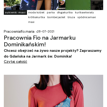
sukienki maxi
moda kobiet
parka
długakurtka
kurtkawkwiaty
krótkakurtka
bomberjacket
bluza
spódnicamaxi
maxi
Pracowniafio.maria
28-07-2021
Pracownia Fio na Jarmarku
Dominikańskim!
Chcesz obejrzeć na żywo nasze projekty? Zapraszamy
do Gdańska na Jarmark św. Dominika!
Czytaj całość