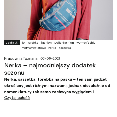
dodatki
fio
torebka
fashion
polishfashion
womenfashion
motywykwiatowe
nerka
saszetka
Pracowniafio.maria
03-06-2021
Nerka – najmodniejszy dodatek
sezonu
Nerka, saszetka, torebka na pasku – ten sam gadżet
określany jest różnymi nazwami, jednak niezależnie od
nomenklatury tak samo zachwyca wyglądem i
Czytaj całość
funkcjonalnością.