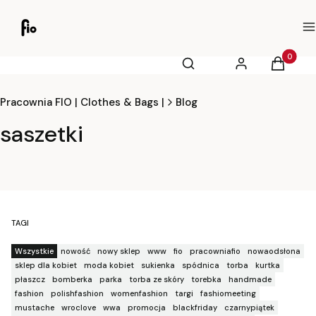
M
Otwórz wyszukiwarkę
Produkty
Szukaj
Zaloguj się
Koszyk
Pracownia FIO | Clothes & Bags |
Blog
saszetki
TAGI
Wszystkie
nowość
nowy sklep
www
fio
pracowniafio
nowaodsłona
sklep dla kobiet
moda kobiet
sukienka
spódnica
torba
kurtka
płaszcz
bomberka
parka
torba ze skóry
torebka
handmade
fashion
polishfashion
womenfashion
targi
fashiomeeting
mustache
wroclove
wwa
promocja
blackfriday
czarnypiątek