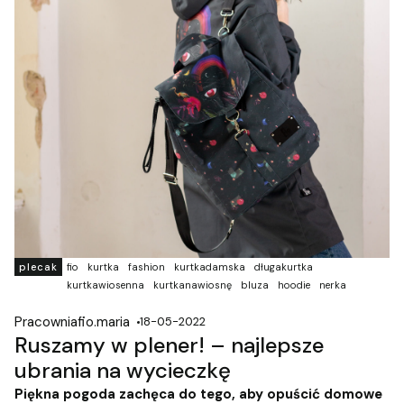
plecak
fio
kurtka
fashion
kurtkadamska
długakurtka
kurtkawiosenna
kurtkanawiosnę
bluza
hoodie
nerka
Pracowniafio.maria
18-05-2022
Ruszamy w plener! – najlepsze
ubrania na wycieczkę
Piękna pogoda zachęca do tego, aby opuścić domowe