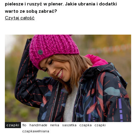
pielesze i ruszyć w plener. Jakie ubrania i dodatki
warto ze sobą zabrać?
Czytaj całość
czapki
fio
handmade
nerka
saszetka
czapka
czapki
czapkawełniana