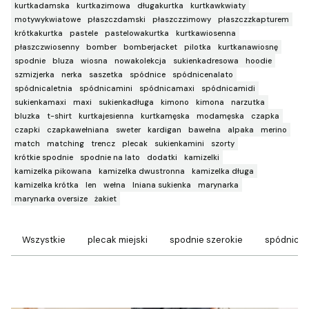
kurtkadamska
kurtkazimowa
długakurtka
kurtkawkwiaty
motywykwiatowe
płaszczdamski
płaszczzimowy
płaszczzkapturem
krótkakurtka
pastele
pastelowakurtka
kurtkawiosenna
płaszczwiosenny
bomber
bomberjacket
pilotka
kurtkanawiosnę
spodnie
bluza
wiosna
nowakolekcja
sukienkadresowa
hoodie
szmizjerka
nerka
saszetka
spódnice
spódnicenalato
spódnicaletnia
spódnicamini
spódnicamaxi
spódnicamidi
sukienkamaxi
maxi
sukienkadługa
kimono
kimona
narzutka
bluzka
t-shirt
kurtkajesienna
kurtkamęska
modamęska
czapka
czapki
czapkawełniana
sweter
kardigan
bawełna
alpaka
merino
match
matching
trencz
plecak
sukienkamini
szorty
krótkie spodnie
spodnie na lato
dodatki
kamizelki
kamizelka pikowana
kamizelka dwustronna
kamizelka długa
kamizelka krótka
len
wełna
lniana sukienka
marynarka
marynarka oversize
żakiet
Wszystkie
plecak miejski
spodnie szerokie
spódnice 