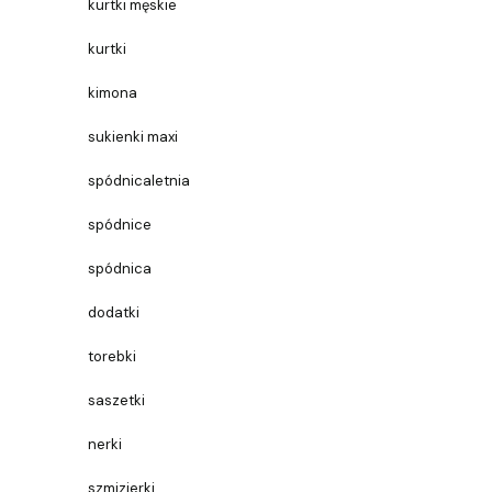
kurtki męskie
kurtki
kimona
sukienki maxi
spódnicaletnia
spódnice
spódnica
dodatki
torebki
saszetki
nerki
szmizjerki