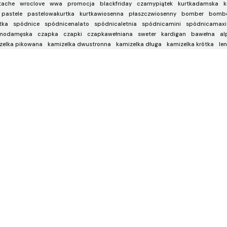
tache
wroclove
wwa
promocja
blackfriday
czarnypiątek
kurtkadamska
k
pastele
pastelowakurtka
kurtkawiosenna
płaszczwiosenny
bomber
bombe
tka
spódnice
spódnicenalato
spódnicaletnia
spódnicamini
spódnicamaxi
modamęska
czapka
czapki
czapkawełniana
sweter
kardigan
bawełna
al
zelka pikowana
kamizelka dwustronna
kamizelka długa
kamizelka krótka
len