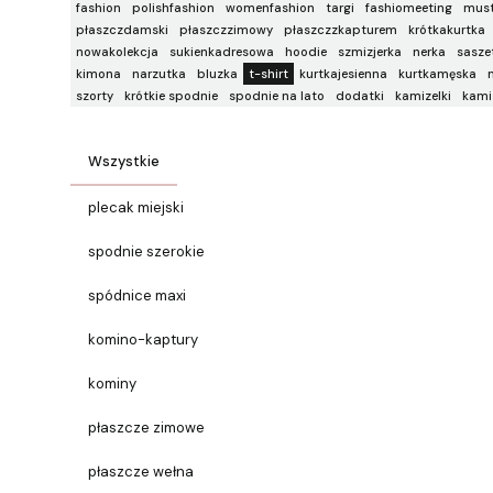
fashion
polishfashion
womenfashion
targi
fashiomeeting
mus
płaszczdamski
płaszczzimowy
płaszczzkapturem
krótkakurtka
nowakolekcja
sukienkadresowa
hoodie
szmizjerka
nerka
sasze
kimona
narzutka
bluzka
t-shirt
kurtkajesienna
kurtkamęska
szorty
krótkie spodnie
spodnie na lato
dodatki
kamizelki
kami
Wszystkie
plecak miejski
spodnie szerokie
spódnice maxi
komino-kaptury
kominy
płaszcze zimowe
płaszcze wełna