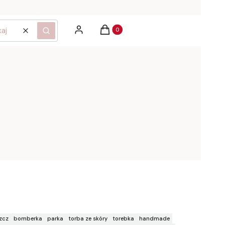
Produkty w koszyku: 0. Zobacz szcz
Zaloguj się
Koszyk
Wyczyść
Szukaj
zcz
bomberka
parka
torba ze skóry
torebka
handmade