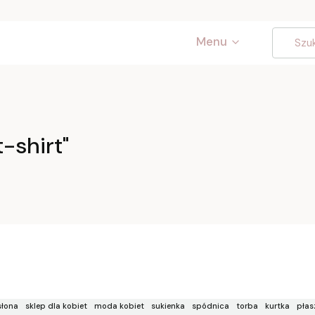
Menu
-shirt"
łona
sklep dla kobiet
moda kobiet
sukienka
spódnica
torba
kurtka
płas