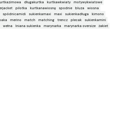
urtkazimowa
długakurtka
kurtkawkwiaty
motywykwiatowe
rjacket
pilotka
kurtkanawiosnę
spodnie
bluza
wiosna
spódnicamidi
sukienkamaxi
maxi
sukienkadługa
kimono
paka
merino
match
matching
trencz
plecak
sukienkamini
wełna
lniana sukienka
marynarka
marynarka oversize
żakiet