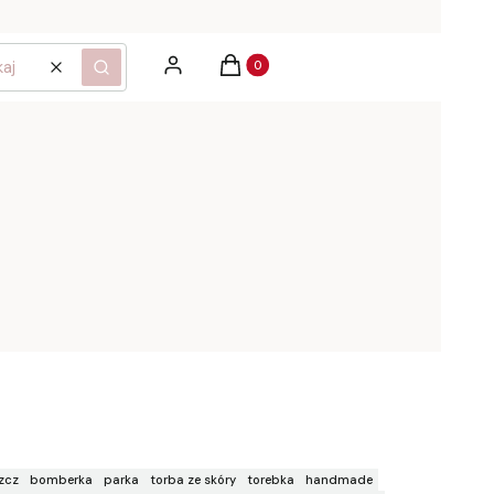
Produkty w koszyku: 0. Zobacz szcz
Zaloguj się
Koszyk
Wyczyść
Szukaj
zcz
bomberka
parka
torba ze skóry
torebka
handmade