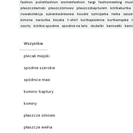
fashion
polishfashion
womenfashion
targi
fashiomeeting
mus
płaszczdamski
płaszczzimowy
płaszczzkapturem
krótkakurtka
nowakolekcja
sukienkadresowa
hoodie
szmizjerka
nerka
sasze
kimona
narzutka
bluzka
t-shirt
kurtkajesienna
kurtkamęska
szorty
krótkie spodnie
spodnie na lato
dodatki
kamizelki
kami
Wszystkie
plecak miejski
spodnie szerokie
spódnice maxi
komino-kaptury
kominy
płaszcze zimowe
płaszcze wełna