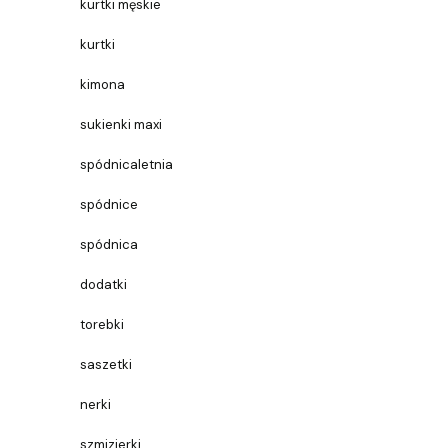
kurtki męskie
kurtki
kimona
sukienki maxi
spódnicaletnia
spódnice
spódnica
dodatki
torebki
saszetki
nerki
szmizjerki