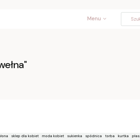
Menu
wełna"
łona
sklep dla kobiet
moda kobiet
sukienka
spódnica
torba
kurtka
płas