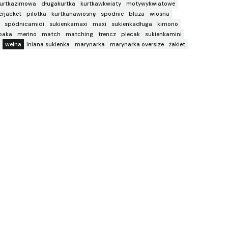
urtkazimowa
długakurtka
kurtkawkwiaty
motywykwiatowe
rjacket
pilotka
kurtkanawiosnę
spodnie
bluza
wiosna
spódnicamidi
sukienkamaxi
maxi
sukienkadługa
kimono
paka
merino
match
matching
trencz
plecak
sukienkamini
wełna
lniana sukienka
marynarka
marynarka oversize
żakiet