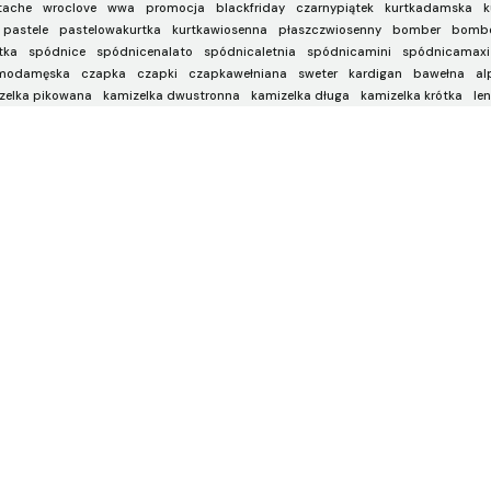
tache
wroclove
wwa
promocja
blackfriday
czarnypiątek
kurtkadamska
k
pastele
pastelowakurtka
kurtkawiosenna
płaszczwiosenny
bomber
bombe
tka
spódnice
spódnicenalato
spódnicaletnia
spódnicamini
spódnicamaxi
modamęska
czapka
czapki
czapkawełniana
sweter
kardigan
bawełna
al
zelka pikowana
kamizelka dwustronna
kamizelka długa
kamizelka krótka
len