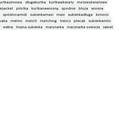
urtkazimowa
długakurtka
kurtkawkwiaty
motywykwiatowe
rjacket
pilotka
kurtkanawiosnę
spodnie
bluza
wiosna
spódnicamidi
sukienkamaxi
maxi
sukienkadługa
kimono
paka
merino
match
matching
trencz
plecak
sukienkamini
wełna
lniana sukienka
marynarka
marynarka oversize
żakiet