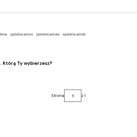
etnia
spódnicamini
spódnicamaxi
spódnicamidi
. Którą Ty wybierzesz?
Strona
z 1