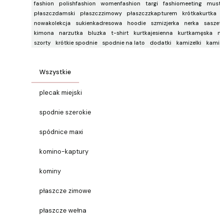
fashion
polishfashion
womenfashion
targi
fashiomeeting
mus
płaszczdamski
płaszczzimowy
płaszczzkapturem
krótkakurtka
nowakolekcja
sukienkadresowa
hoodie
szmizjerka
nerka
sasze
kimona
narzutka
bluzka
t-shirt
kurtkajesienna
kurtkamęska
szorty
krótkie spodnie
spodnie na lato
dodatki
kamizelki
kami
Wszystkie
plecak miejski
spodnie szerokie
spódnice maxi
komino-kaptury
kominy
płaszcze zimowe
płaszcze wełna