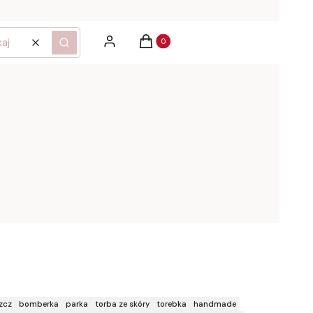
Produkty w koszyku: 0. Zobacz szcz
Zaloguj się
Koszyk
Wyczyść
Szukaj
zcz
bomberka
parka
torba ze skóry
torebka
handmade