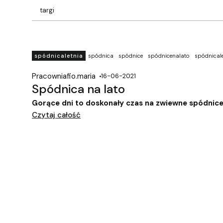
targi
spódnicaletnia
spódnica
spódnice
spódnicenalato
spódnical
Pracowniafio.maria
16-06-2021
Spódnica na lato
Gorące dni to doskonały czas na zwiewne spódnice
Czytaj całość