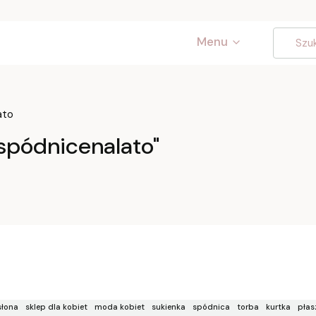
Menu
ato
spódnicenalato"
łona
sklep dla kobiet
moda kobiet
sukienka
spódnica
torba
kurtka
płas