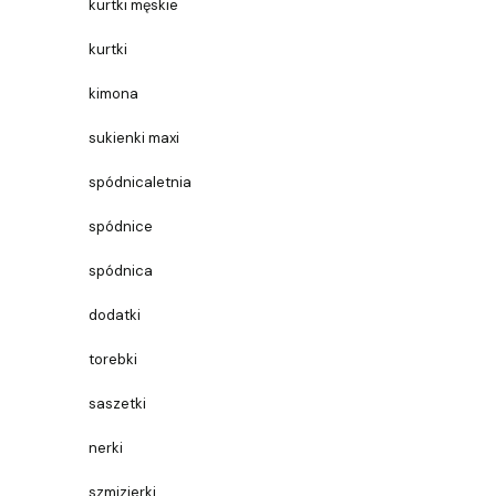
kurtki męskie
kurtki
kimona
sukienki maxi
spódnicaletnia
spódnice
spódnica
dodatki
torebki
saszetki
nerki
szmizjerki