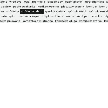
tache
wroclove
wwa
promocja
blackfriday
czarnypiątek
kurtkadamska
k
pastele
pastelowakurtka
kurtkawiosenna
płaszczwiosenny
bomber
bombe
tka
spódnice
spódnicenalato
spódnicaletnia
spódnicamini
spódnicamaxi
modamęska
czapka
czapki
czapkawełniana
sweter
kardigan
bawełna
al
zelka pikowana
kamizelka dwustronna
kamizelka długa
kamizelka krótka
len