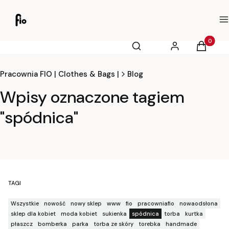
M
Otwórz wyszukiwarkę
Produkty
Szukaj
Zaloguj się
Koszyk
Pracownia FIO | Clothes & Bags |
Blog
Wpisy oznaczone tagiem
"spódnica"
TAGI
Wszystkie
nowość
nowy sklep
www
fio
pracowniafio
nowaodsłona
sklep dla kobiet
moda kobiet
sukienka
spódnica
torba
kurtka
płaszcz
bomberka
parka
torba ze skóry
torebka
handmade