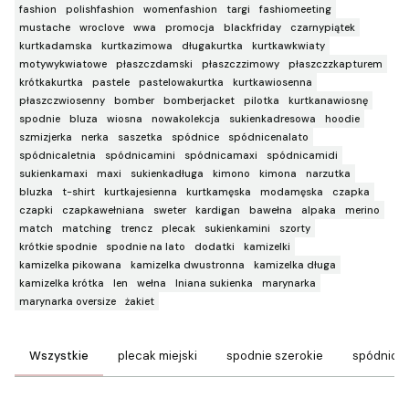
fashion
polishfashion
womenfashion
targi
fashiomeeting
mustache
wroclove
wwa
promocja
blackfriday
czarnypiątek
kurtkadamska
kurtkazimowa
długakurtka
kurtkawkwiaty
motywykwiatowe
płaszczdamski
płaszczzimowy
płaszczzkapturem
krótkakurtka
pastele
pastelowakurtka
kurtkawiosenna
płaszczwiosenny
bomber
bomberjacket
pilotka
kurtkanawiosnę
spodnie
bluza
wiosna
nowakolekcja
sukienkadresowa
hoodie
szmizjerka
nerka
saszetka
spódnice
spódnicenalato
spódnicaletnia
spódnicamini
spódnicamaxi
spódnicamidi
sukienkamaxi
maxi
sukienkadługa
kimono
kimona
narzutka
bluzka
t-shirt
kurtkajesienna
kurtkamęska
modamęska
czapka
czapki
czapkawełniana
sweter
kardigan
bawełna
alpaka
merino
match
matching
trencz
plecak
sukienkamini
szorty
krótkie spodnie
spodnie na lato
dodatki
kamizelki
kamizelka pikowana
kamizelka dwustronna
kamizelka długa
kamizelka krótka
len
wełna
lniana sukienka
marynarka
marynarka oversize
żakiet
Wszystkie
plecak miejski
spodnie szerokie
spódnice 