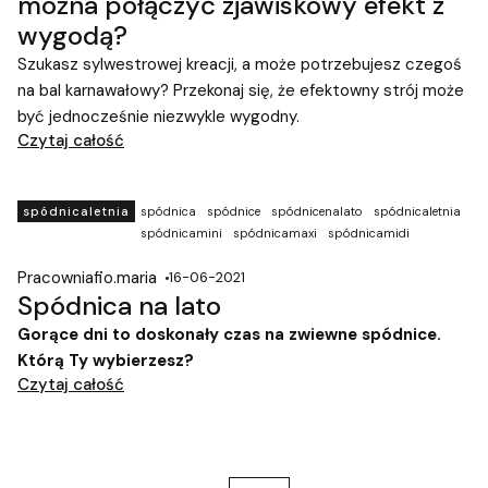
można połączyć zjawiskowy efekt z
wygodą?
Szukasz sylwestrowej kreacji, a może potrzebujesz czegoś
na bal karnawałowy? Przekonaj się, że efektowny strój może
być jednocześnie niezwykle wygodny.
Czytaj całość
spódnicaletnia
spódnica
spódnice
spódnicenalato
spódnicaletnia
spódnicamini
spódnicamaxi
spódnicamidi
Pracowniafio.maria
16-06-2021
Spódnica na lato
Gorące dni to doskonały czas na zwiewne spódnice.
Którą Ty wybierzesz?
Czytaj całość