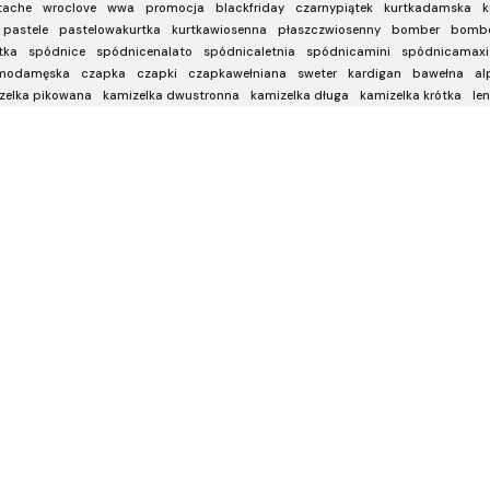
tache
wroclove
wwa
promocja
blackfriday
czarnypiątek
kurtkadamska
k
pastele
pastelowakurtka
kurtkawiosenna
płaszczwiosenny
bomber
bombe
tka
spódnice
spódnicenalato
spódnicaletnia
spódnicamini
spódnicamaxi
modamęska
czapka
czapki
czapkawełniana
sweter
kardigan
bawełna
al
zelka pikowana
kamizelka dwustronna
kamizelka długa
kamizelka krótka
len