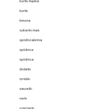
kurtki męskie
kurtki
kimona
sukienki maxi
spódnicaletnia
spódnice
spódnica
dodatki
torebki
saszetki
nerki
szmizjerki