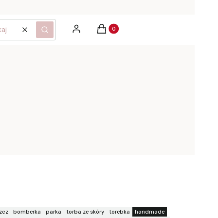
Produkty w koszyku: 0. Zobacz szcz
Zaloguj się
Koszyk
Wyczyść
Szukaj
zcz
bomberka
parka
torba ze skóry
torebka
handmade