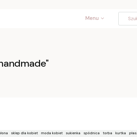
Menu
"handmade"
łona
sklep dla kobiet
moda kobiet
sukienka
spódnica
torba
kurtka
płas