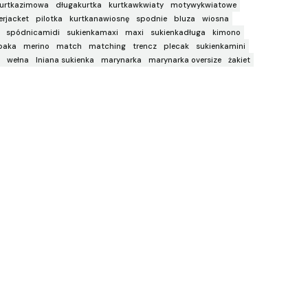
urtkazimowa
długakurtka
kurtkawkwiaty
motywykwiatowe
rjacket
pilotka
kurtkanawiosnę
spodnie
bluza
wiosna
spódnicamidi
sukienkamaxi
maxi
sukienkadługa
kimono
paka
merino
match
matching
trencz
plecak
sukienkamini
wełna
lniana sukienka
marynarka
marynarka oversize
żakiet