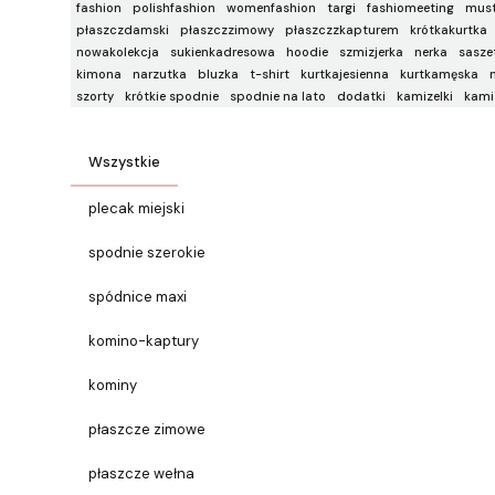
fashion
polishfashion
womenfashion
targi
fashiomeeting
mus
płaszczdamski
płaszczzimowy
płaszczzkapturem
krótkakurtka
nowakolekcja
sukienkadresowa
hoodie
szmizjerka
nerka
sasze
kimona
narzutka
bluzka
t-shirt
kurtkajesienna
kurtkamęska
szorty
krótkie spodnie
spodnie na lato
dodatki
kamizelki
kami
Wszystkie
plecak miejski
spodnie szerokie
spódnice maxi
komino-kaptury
kominy
płaszcze zimowe
płaszcze wełna