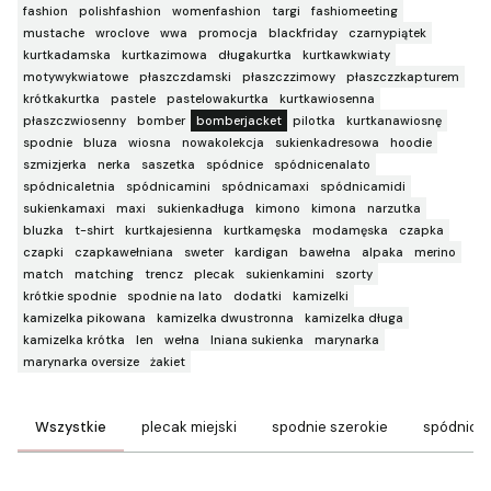
fashion
polishfashion
womenfashion
targi
fashiomeeting
mustache
wroclove
wwa
promocja
blackfriday
czarnypiątek
kurtkadamska
kurtkazimowa
długakurtka
kurtkawkwiaty
motywykwiatowe
płaszczdamski
płaszczzimowy
płaszczzkapturem
krótkakurtka
pastele
pastelowakurtka
kurtkawiosenna
płaszczwiosenny
bomber
bomberjacket
pilotka
kurtkanawiosnę
spodnie
bluza
wiosna
nowakolekcja
sukienkadresowa
hoodie
szmizjerka
nerka
saszetka
spódnice
spódnicenalato
spódnicaletnia
spódnicamini
spódnicamaxi
spódnicamidi
sukienkamaxi
maxi
sukienkadługa
kimono
kimona
narzutka
bluzka
t-shirt
kurtkajesienna
kurtkamęska
modamęska
czapka
czapki
czapkawełniana
sweter
kardigan
bawełna
alpaka
merino
match
matching
trencz
plecak
sukienkamini
szorty
krótkie spodnie
spodnie na lato
dodatki
kamizelki
kamizelka pikowana
kamizelka dwustronna
kamizelka długa
kamizelka krótka
len
wełna
lniana sukienka
marynarka
marynarka oversize
żakiet
Wszystkie
plecak miejski
spodnie szerokie
spódnice 