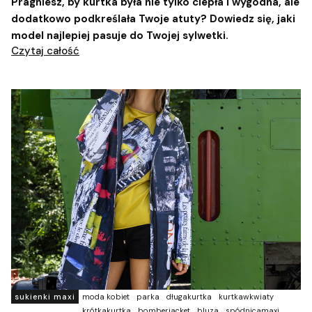
Pragniesz, by kurtka była nie tylko ciepła i wygodna, ale
dodatkowo podkreślała Twoje atuty? Dowiedz się, jaki
model najlepiej pasuje do Twojej sylwetki.
Czytaj całość
sukienki maxi
moda kobiet
parka
długakurtka
kurtkawkwiaty
krótkakurtka
bomberjacket
bluza
spódnicamaxi