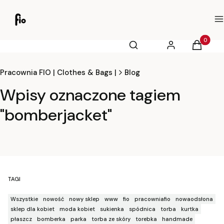
M
Otwórz wyszukiwarkę
Produkty
Szukaj
Zaloguj się
Koszyk
Pracownia FIO | Clothes & Bags |
Blog
Wpisy oznaczone tagiem
"bomberjacket"
TAGI
Wszystkie
nowość
nowy sklep
www
fio
pracowniafio
nowaodsłona
sklep dla kobiet
moda kobiet
sukienka
spódnica
torba
kurtka
płaszcz
bomberka
parka
torba ze skóry
torebka
handmade