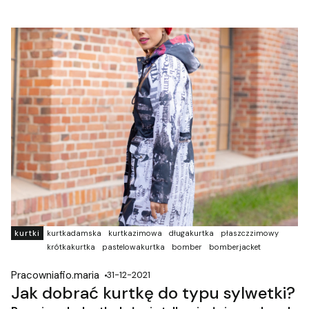
kurtki
kurtkadamska
kurtkazimowa
długakurtka
płaszczzimowy
krótkakurtka
pastelowakurtka
bomber
bomberjacket
Pracowniafio.maria
31-12-2021
Jak dobrać kurtkę do typu sylwetki?