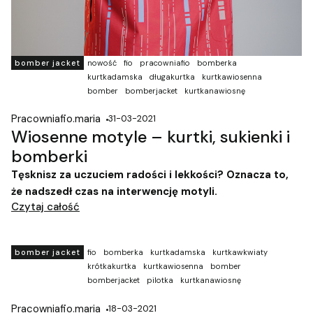
bomber jacket
nowość
fio
pracowniafio
bomberka
kurtkadamska
długakurtka
kurtkawiosenna
bomber
bomberjacket
kurtkanawiosnę
Pracowniafio.maria
31-03-2021
Wiosenne motyle – kurtki, sukienki i
bomberki
Tęsknisz za uczuciem radości i lekkości? Oznacza to,
że nadszedł czas na interwencję motyli.
Czytaj całość
bomber jacket
fio
bomberka
kurtkadamska
kurtkawkwiaty
krótkakurtka
kurtkawiosenna
bomber
bomberjacket
pilotka
kurtkanawiosnę
Pracowniafio.maria
18-03-2021