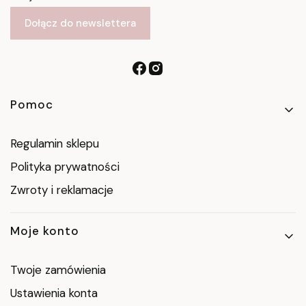
Dołącz do newslettera
Linki w stopce
Pomoc
Regulamin sklepu
Polityka prywatności
Zwroty i reklamacje
Moje konto
Twoje zamówienia
Ustawienia konta