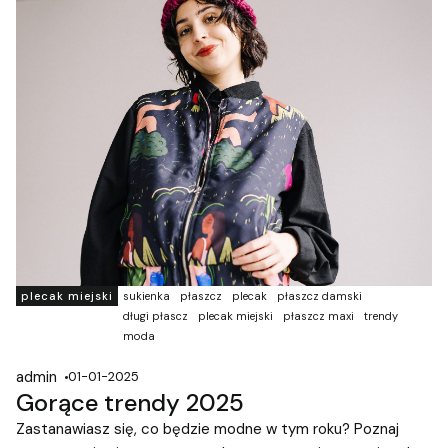
plecak miejski
sukienka
płaszcz
plecak
płaszcz damski
długi płascz
plecak miejski
płaszcz maxi
trendy
moda
admin
01-01-2025
Gorące trendy 2025
Zastanawiasz się, co będzie modne w tym roku? Poznaj