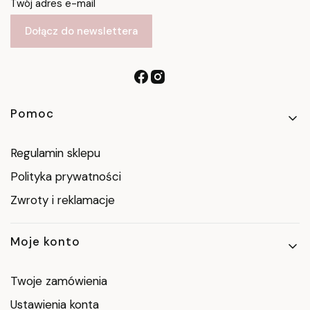
Twój adres e-mail
Dołącz do newslettera
Linki w stopce
Pomoc
Regulamin sklepu
Polityka prywatności
Zwroty i reklamacje
Moje konto
Twoje zamówienia
Ustawienia konta