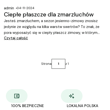
admin
04-11-2024
Ciepłe płaszcze dla zmarzluchów
Jesteś zmarzluchem, a sezon jesienno-zimowy znosisz
jedynie ze względu na kilka warstw swetrów? To znak, że
pora wyposażyć się w ciepły płaszcz zimowy, w którym
Czytaj całość
żadne mrozy nie będą Ci straszne.
Strona
z 1
100% BEZPIECZNE
LOKALNA POLSKA