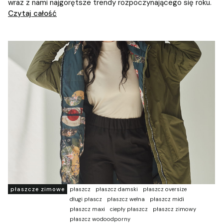
wraz z nami najgorętsze trendy rozpoczynającego się roku.
Czytaj całość
płaszcze zimowe
płaszcz
płaszcz damski
płaszcz oversize
długi płascz
płaszcz wełna
płaszcz midi
płaszcz maxi
ciepły płaszcz
płaszcz zimowy
płaszcz wodoodporny