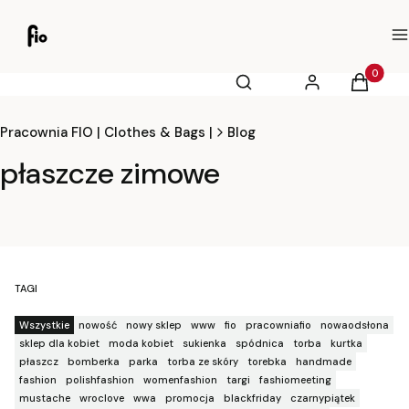
M
Otwórz wyszukiwarkę
Produkty
Szukaj
Zaloguj się
Koszyk
Pracownia FIO | Clothes & Bags |
Blog
płaszcze zimowe
TAGI
Wszystkie
nowość
nowy sklep
www
fio
pracowniafio
nowaodsłona
sklep dla kobiet
moda kobiet
sukienka
spódnica
torba
kurtka
płaszcz
bomberka
parka
torba ze skóry
torebka
handmade
fashion
polishfashion
womenfashion
targi
fashiomeeting
mustache
wroclove
wwa
promocja
blackfriday
czarnypiątek