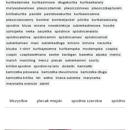
kurtkadamska
kurtkazimowa
długakurtka
kurtkawkwiaty
motywykwiatowe
płaszczdamski
płaszczzimowy
płaszczzkapturem
krótkakurtka
pastele
pastelowakurtka
kurtkawiosenna
płaszczwiosenny
bomber
bomberjacket
pilotka
kurtkanawiosnę
spodnie
bluza
wiosna
nowakolekcja
sukienkadresowa
hoodie
szmizjerka
nerka
saszetka
spódnice
spódnicenalato
spódnicaletnia
spódnicamini
spódnicamaxi
spódnicamidi
sukienkamaxi
maxi
sukienkadługa
kimono
kimona
narzutka
bluzka
t-shirt
kurtkajesienna
kurtkamęska
modamęska
czapka
czapki
czapkawełniana
sweter
kardigan
bawełna
alpaka
merino
match
matching
trencz
plecak
sukienkamini
szorty
krótkie spodnie
spodnie na lato
dodatki
kamizelki
kamizelka pikowana
kamizelka dwustronna
kamizelka długa
kamizelka krótka
len
wełna
lniana sukienka
marynarka
marynarka oversize
żakiet
Wszystkie
plecak miejski
spodnie szerokie
spódnice 