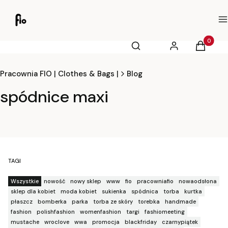
M
Otwórz wyszukiwarkę
Produkty
Szukaj
Zaloguj się
Koszyk
Pracownia FIO | Clothes & Bags |
Blog
spódnice maxi
TAGI
Wszystkie
nowość
nowy sklep
www
fio
pracowniafio
nowaodsłona
sklep dla kobiet
moda kobiet
sukienka
spódnica
torba
kurtka
płaszcz
bomberka
parka
torba ze skóry
torebka
handmade
fashion
polishfashion
womenfashion
targi
fashiomeeting
mustache
wroclove
wwa
promocja
blackfriday
czarnypiątek