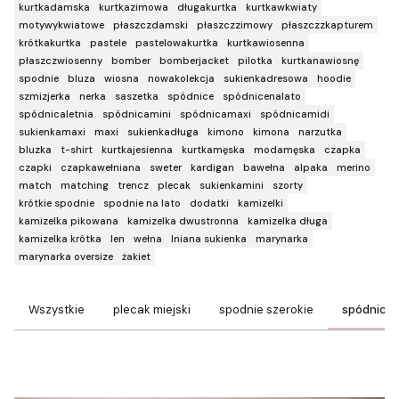
kurtkadamska
kurtkazimowa
długakurtka
kurtkawkwiaty
motywykwiatowe
płaszczdamski
płaszczzimowy
płaszczzkapturem
krótkakurtka
pastele
pastelowakurtka
kurtkawiosenna
płaszczwiosenny
bomber
bomberjacket
pilotka
kurtkanawiosnę
spodnie
bluza
wiosna
nowakolekcja
sukienkadresowa
hoodie
szmizjerka
nerka
saszetka
spódnice
spódnicenalato
spódnicaletnia
spódnicamini
spódnicamaxi
spódnicamidi
sukienkamaxi
maxi
sukienkadługa
kimono
kimona
narzutka
bluzka
t-shirt
kurtkajesienna
kurtkamęska
modamęska
czapka
czapki
czapkawełniana
sweter
kardigan
bawełna
alpaka
merino
match
matching
trencz
plecak
sukienkamini
szorty
krótkie spodnie
spodnie na lato
dodatki
kamizelki
kamizelka pikowana
kamizelka dwustronna
kamizelka długa
kamizelka krótka
len
wełna
lniana sukienka
marynarka
marynarka oversize
żakiet
Wszystkie
plecak miejski
spodnie szerokie
spódnice 