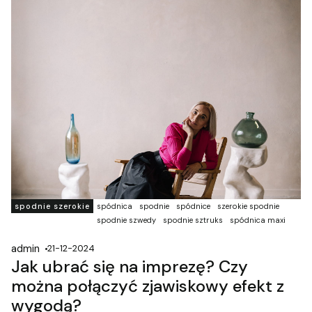
spodnie szerokie
spódnica
spodnie
spódnice
szerokie spodnie
spodnie szwedy
spodnie sztruks
spódnica maxi
admin
21-12-2024
Jak ubrać się na imprezę? Czy
można połączyć zjawiskowy efekt z
wygodą?