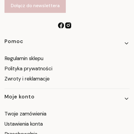
Dołącz do newslettera
Linki w stopce
Pomoc
Regulamin sklepu
Polityka prywatności
Zwroty i reklamacje
Moje konto
Twoje zamówienia
Ustawienia konta
Przechowalnia