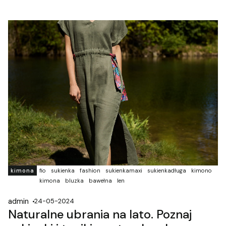
kimona
fio
sukienka
fashion
sukienkamaxi
sukienkadługa
kimono
kimona
bluzka
bawełna
len
admin
24-05-2024
Naturalne ubrania na lato. Poznaj