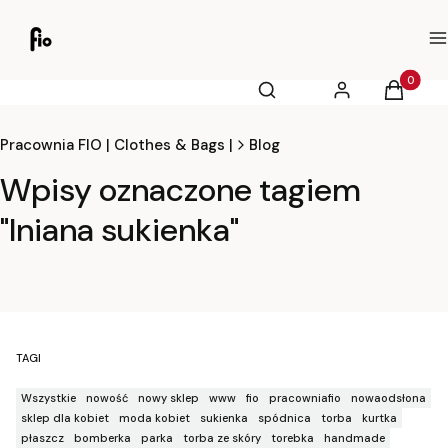
M
Otwórz wyszukiwarkę
Produkty
Szukaj
Zaloguj się
Koszyk
Pracownia FIO | Clothes & Bags |
Blog
Wpisy oznaczone tagiem
"lniana sukienka"
TAGI
Wszystkie
nowość
nowy sklep
www
fio
pracowniafio
nowaodsłona
sklep dla kobiet
moda kobiet
sukienka
spódnica
torba
kurtka
płaszcz
bomberka
parka
torba ze skóry
torebka
handmade