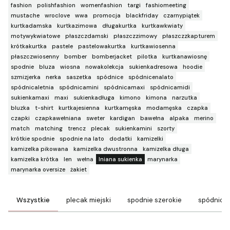
fashion
polishfashion
womenfashion
targi
fashiomeeting
mustache
wroclove
wwa
promocja
blackfriday
czarnypiątek
kurtkadamska
kurtkazimowa
długakurtka
kurtkawkwiaty
motywykwiatowe
płaszczdamski
płaszczzimowy
płaszczzkapturem
krótkakurtka
pastele
pastelowakurtka
kurtkawiosenna
płaszczwiosenny
bomber
bomberjacket
pilotka
kurtkanawiosnę
spodnie
bluza
wiosna
nowakolekcja
sukienkadresowa
hoodie
szmizjerka
nerka
saszetka
spódnice
spódnicenalato
spódnicaletnia
spódnicamini
spódnicamaxi
spódnicamidi
sukienkamaxi
maxi
sukienkadługa
kimono
kimona
narzutka
bluzka
t-shirt
kurtkajesienna
kurtkamęska
modamęska
czapka
czapki
czapkawełniana
sweter
kardigan
bawełna
alpaka
merino
match
matching
trencz
plecak
sukienkamini
szorty
krótkie spodnie
spodnie na lato
dodatki
kamizelki
kamizelka pikowana
kamizelka dwustronna
kamizelka długa
kamizelka krótka
len
wełna
lniana sukienka
marynarka
marynarka oversize
żakiet
Wszystkie
plecak miejski
spodnie szerokie
spódnice 