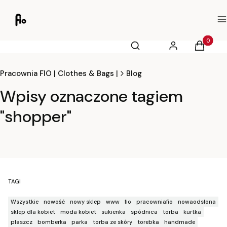
M
Otwórz wyszukiwarkę
Produkty
Szukaj
Zaloguj się
Koszyk
Pracownia FIO | Clothes & Bags |
Blog
Wpisy oznaczone tagiem
"shopper"
TAGI
Wszystkie
nowość
nowy sklep
www
fio
pracowniafio
nowaodsłona
sklep dla kobiet
moda kobiet
sukienka
spódnica
torba
kurtka
płaszcz
bomberka
parka
torba ze skóry
torebka
handmade