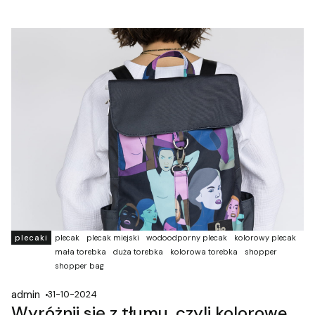
plecaki
plecak
plecak miejski
wodoodporny plecak
kolorowy plecak
mała torebka
duża torebka
kolorowa torebka
shopper
shopper bag
admin
31-10-2024
Wyróżnij się z tłumu, czyli kolorowe