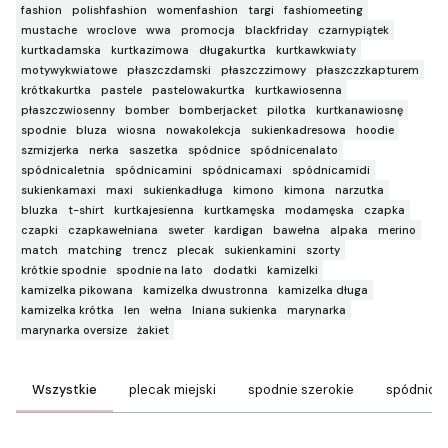
fashion
polishfashion
womenfashion
targi
fashiomeeting
mustache
wroclove
wwa
promocja
blackfriday
czarnypiątek
kurtkadamska
kurtkazimowa
długakurtka
kurtkawkwiaty
motywykwiatowe
płaszczdamski
płaszczzimowy
płaszczzkapturem
krótkakurtka
pastele
pastelowakurtka
kurtkawiosenna
płaszczwiosenny
bomber
bomberjacket
pilotka
kurtkanawiosnę
spodnie
bluza
wiosna
nowakolekcja
sukienkadresowa
hoodie
szmizjerka
nerka
saszetka
spódnice
spódnicenalato
spódnicaletnia
spódnicamini
spódnicamaxi
spódnicamidi
sukienkamaxi
maxi
sukienkadługa
kimono
kimona
narzutka
bluzka
t-shirt
kurtkajesienna
kurtkamęska
modamęska
czapka
czapki
czapkawełniana
sweter
kardigan
bawełna
alpaka
merino
match
matching
trencz
plecak
sukienkamini
szorty
krótkie spodnie
spodnie na lato
dodatki
kamizelki
kamizelka pikowana
kamizelka dwustronna
kamizelka długa
kamizelka krótka
len
wełna
lniana sukienka
marynarka
marynarka oversize
żakiet
Wszystkie
plecak miejski
spodnie szerokie
spódnice 