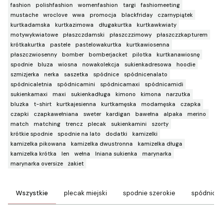
fashion
polishfashion
womenfashion
targi
fashiomeeting
mustache
wroclove
wwa
promocja
blackfriday
czarnypiątek
kurtkadamska
kurtkazimowa
długakurtka
kurtkawkwiaty
motywykwiatowe
płaszczdamski
płaszczzimowy
płaszczzkapturem
krótkakurtka
pastele
pastelowakurtka
kurtkawiosenna
płaszczwiosenny
bomber
bomberjacket
pilotka
kurtkanawiosnę
spodnie
bluza
wiosna
nowakolekcja
sukienkadresowa
hoodie
szmizjerka
nerka
saszetka
spódnice
spódnicenalato
spódnicaletnia
spódnicamini
spódnicamaxi
spódnicamidi
sukienkamaxi
maxi
sukienkadługa
kimono
kimona
narzutka
bluzka
t-shirt
kurtkajesienna
kurtkamęska
modamęska
czapka
czapki
czapkawełniana
sweter
kardigan
bawełna
alpaka
merino
match
matching
trencz
plecak
sukienkamini
szorty
krótkie spodnie
spodnie na lato
dodatki
kamizelki
kamizelka pikowana
kamizelka dwustronna
kamizelka długa
kamizelka krótka
len
wełna
lniana sukienka
marynarka
marynarka oversize
żakiet
Wszystkie
plecak miejski
spodnie szerokie
spódnice 